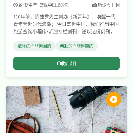
致“新中年”·盛世中国里的你
听途 创刊词
110年前，陈独秀先生创办《新青年》，唤醒一代
青年奔赴时代浪潮； 今日盛世中国，我们推出中国
旅游查询小程序▪听途专栏创刊，谨以这份创刊，献
辞致敬21世纪的“新中年”不老的爸妈们 —— 他们是
50岁至75岁的退休及近退休群体。
放怀的而非拘囿的
亲赴的而非遥望的
收听节目