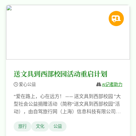
送文具到西部校园活动重启计划
爱心公益
AI记者助力
“爱在路上，心在远方！ —— 送文具到西部校园 ”大
型社会公益捐赠活动（简称“送文具到西部校园”活
动），由自驾旅行网（上海）信息科技有限公司和
共青团甘肃省委于 2012 年共同发起， 是由中国制
笔协会、中国光华科技基金会、上海物流企业家协
旅行
文化
公益
会、共青团四川省委、《读者》杂志社、上海浦东