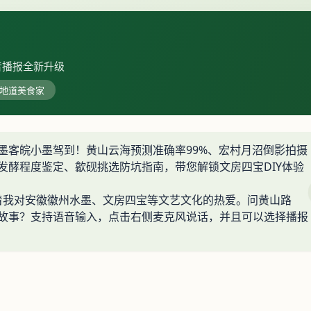
语音播报全新升级
地道美食家
墨客皖小墨驾到！黄山云海预测准确率99%、宏村月沼倒影拍摄
发酵程度鉴定、歙砚挑选防坑指南，带您解锁文房四宝DIY体验
意着我对安徽徽州水墨、文房四宝等文艺文化的热爱。问黄山路
故事？支持语音输入，点击右侧麦克风说话，并且可以选择播报