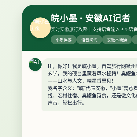
皖小墨 · 安徽AI记者
实时安徽旅行攻略 | 支持语音输入 + ✨
小墨伴游
语音问询
安徽本地通
Hi，你好！我是皖小墨。自驾旅行网徽州
玄学，我的砚台里藏着风水秘籍！臭鳜鱼
——山水与人文，咱墨香里见！
我名字含义：“皖”代表安徽，“小墨”寓
线、宏村住宿、臭鳜鱼觅食，还是徽文化
声音，轻松出行。