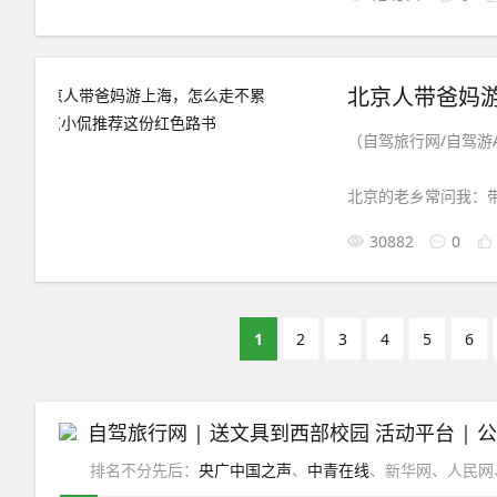
2026年7月4日，
北京人带爸妈
（自驾旅行网/自驾游A
北京的老乡常问我：
怎么办？
30882
0
申小游为【爸妈游中国
1
2
3
4
5
6
自驾旅行网
|
送文具到西部校园 活动平台
|
排名不分先后：
央广中国之声
、
中青在线
、新华网、人民网