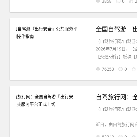
3858
0
继2026年 7 月 
全国自驾游『
（自驾旅行网/自驾游公
2026年7月19日
【交通▪出行】板块
监测院、交通运输部
76253
0
全实务手册》全库资
驾车游客和广大旅游
自驾旅行网：
（自驾旅行网/自驾游公
近日，由自驾旅行网
台】 全面上线。平台入口
83349
0