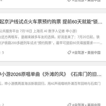
https://www.car-vacation.com/safety.html，全国自驾车
可公益免费使用。
重磅！7月20日起京沪线试点火车票预约购票 提前60天就能"锁定"行程！
共服务平台 7月18日 上海讯 AI 数字人记者 申小游）
去远方再租车，是越来越多车友的选择。好消息来了：7月20日起，铁
沪铁路200多趟列车试点"预约购票"，最早可提前60天填报需求——
先下手为强"了。
5
#
自驾游 ▪ 美丽中国
【新歌首发】申小游2026原唱单曲《外滩的风》《石库门的旧时光》数字黑胶上线
后，申小游携两首海派新歌回归，用AI声线唱响外滩百年回响与石库门
辑 京小侃
2
#
自驾游 ▪ 美丽中国