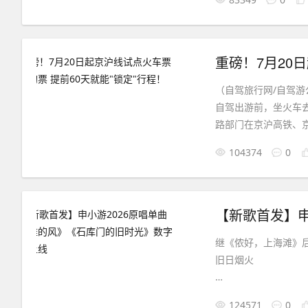
行】→【出行安全查询】，网址
游客和广大旅游者均
（自驾旅行网/自驾游公
自驾出游前，坐火车
路部门在京沪高铁、京
抢票大战，这下可以"
104374
0
继《侬好，上海滩》
旧日烟火
文 / 自驾旅行网总编
124571
0