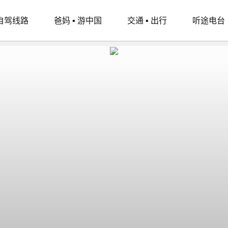
自驾线路
爸妈 ▪ 游中国
交通 ▪ 出行
听途电台