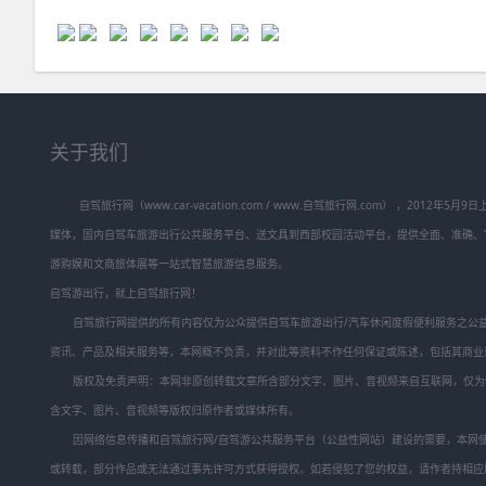
关于我们
自驾旅行网（www.car-vacation.com / www.自驾旅行网.com） ，2012
媒体，国内自驾车旅游出行公共服务平台、送文具到西部校园活动平台，提供全面、准确、
游购娱和文商旅体展等一站式智慧旅游信息服务。
自驾游出行，就上自驾旅行网！
自驾旅行网提供的所有内容仅为公众提供自驾车旅游出行/汽车休闲度假便利服务之公益
资讯、产品及相关服务等，本网概不负责，并对此等资料不作任何保证或陈述，包括其商业
版权及免责声明：本网非原创转载文章所含部分文字、图片、音视频来自互联网，仅为
含文字、图片、音视频等版权归原作者或媒体所有。
因网络信息传播和自驾旅行网/自驾游公共服务平台（公益性网站）建设的需要，本网使
或转载，部分作品或无法通过事先许可方式获得授权。如若侵犯了您的权益，请作者持相应