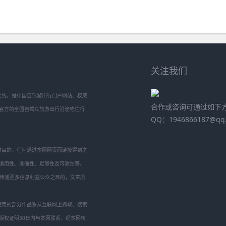
关注我们
年5月9日上线，是中国自驾游出行门户网站、权威
合作或咨询可通过如下
官方的全国自驾车旅游出行沿途吃住行
QQ：1946866187@qq
目的。任何通过本网网页而链接得到之
适用性、准确性、足够性及可靠性等。
传递更多信息利益公众之目的，文章所
用的部分作品系从互联网上抓取、搜索
版权证明30日内与本网联系，经本网核