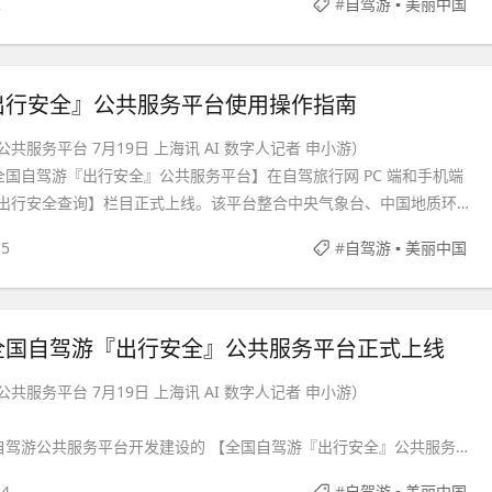
2
#
自驾游 ▪ 美丽中国
19 日【全国自驾游『出行安全』公共服务平台】全面上线后，今日
出行安全』公共服务平台使用操作指南
共服务平台 7月19日 上海讯 AI 数字人记者 申小游）
，【全国自驾游『出行安全』公共服务平台】在自驾旅行网 PC 端和手机端
【出行安全查询】栏目正式上线。该平台整合中央气象台、中国地质环境
路网中心、水利部等多部委权威数据，配套文化和旅游部官方《旅游安
5
#
自驾游 ▪ 美丽中国
源，覆盖风险预判、路线评估、自救科普、应急联络全功能。为方便自
者完整使用平台全部安全服务，现发布完整操作指南。
全国自驾游『出行安全』公共服务平台正式上线
共服务平台 7月19日 上海讯 AI 数字人记者 申小游）
自驾游公共服务平台开发建设的 【全国自驾游『出行安全』公共服务平
位于自驾旅行网官网（www.car-vacation.com）首页【交通▪出
4
#
自驾游 ▪ 美丽中国