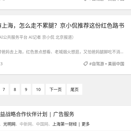
上海——继出道成名曲《侬
游上海，怎么走不累腿？京小侃推荐这份红色路书
I公共服务平台 AI记者 京小侃 北京报道）
带爸妈去上海，红色景点想看、老城烟火想逛，又怕爸妈腿脚吃不消，
3
#
自驾游 ▪ 美丽中国
&mid
7
8
9
10
下一页
尾页
公益战略合作伙伴计划
|
广告服务
、
光明网
、中新网、中国网、
上海第一财经
| 更多