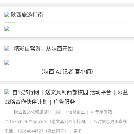
陕西旅游指南
精彩自驾游，从陕西开始
（陕西 AI 记者 秦小佣）
自驾旅行网
|
送文具到西部校园 活动平台
|
公益
战略合作伙伴计划
|
广告服务
陕西省文化和旅游厅（局） ▪ 信息更正 | ☞ 专用邮箱：
2115763546@qq.com（送文具到西部校园）；即时信息更正直线
电话：18964044527（微信同号） | 更多