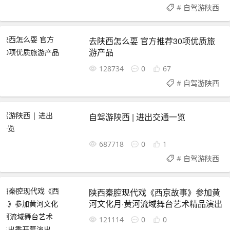
#
自驾游陕西
去陕西怎么耍 官方推荐30项优质旅
游产品
128734
0
67
#
自驾游陕西
自驾游陕西 | 进出交通一览
687718
0
1
#
自驾游陕西
陕西秦腔现代戏《西京故事》参加黄
河文化月·黄河流域舞台艺术精品演出
季开幕演出
121114
0
0