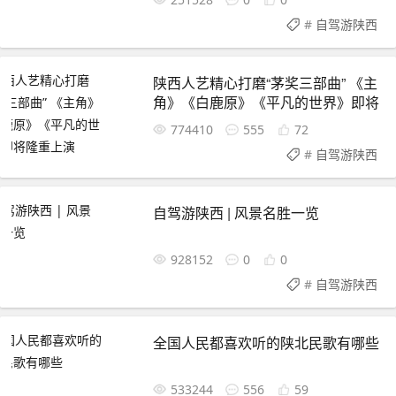
#
自驾游陕西
陕西人艺精心打磨“茅奖三部曲” 《主
角》《白鹿原》《平凡的世界》即将
隆重上演
774410
555
72
#
自驾游陕西
自驾游陕西 | 风景名胜一览
928152
0
0
#
自驾游陕西
全国人民都喜欢听的陕北民歌有哪些
533244
556
59