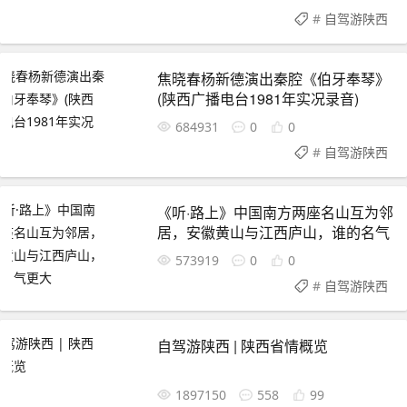
#
自驾游陕西
焦晓春杨新德演出秦腔《伯牙奉琴》
(陕西广播电台1981年实况录音)
684931
0
0
#
自驾游陕西
《听·路上》中国南方两座名山互为邻
居，安徽黄山与江西庐山，谁的名气
更大
573919
0
0
#
自驾游陕西
自驾游陕西 | 陕西省情概览
1897150
558
99