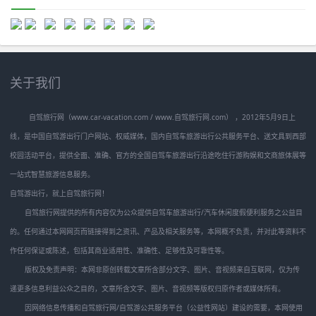
关于我们
自驾旅行网（www.car-vacation.com / www.自驾旅行网.com） ，2012年5月9日上
线，是中国自驾游出行门户网站、权威媒体，国内自驾车旅游出行公共服务平台、送文具到西部
校园活动平台，提供全面、准确、官方的全国自驾车旅游出行沿途吃住行游购娱和文商旅体展等
一站式智慧旅游信息服务。
自驾游出行，就上自驾旅行网！
自驾旅行网提供的所有内容仅为公众提供自驾车旅游出行/汽车休闲度假便利服务之公益目
的。任何通过本网网页而链接得到之资讯、产品及相关服务等，本网概不负责，并对此等资料不
作任何保证或陈述，包括其商业适用性、准确性、足够性及可靠性等。
版权及免责声明：本网非原创转载文章所含部分文字、图片、音视频来自互联网，仅为传
递更多信息利益公众之目的，文章所含文字、图片、音视频等版权归原作者或媒体所有。
因网络信息传播和自驾旅行网/自驾游公共服务平台（公益性网站）建设的需要，本网使用