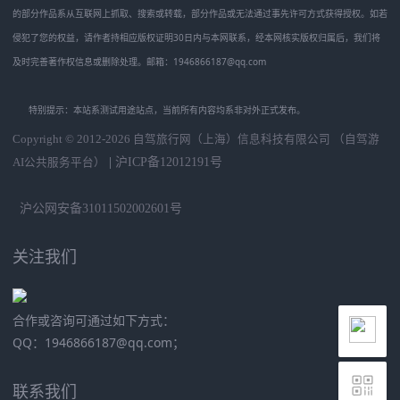
的部分作品系从互联网上抓取、搜索或转载，部分作品或无法通过事先许可方式获得授权。如若
侵犯了您的权益，请作者持相应版权证明30日内与本网联系，经本网核实版权归属后，我们将
及时完善著作权信息或删除处理。邮箱：1946866187@qq.com
特别提示：本站系测试用途站点，当前所有内容均系非对外正式发布。
Copyright © 2012-2026
自驾旅行网（上海）信息科技有限公司 （自驾游
|
沪ICP备12012191号
AI公共服务平台）
沪公网安备31011502002601号
关注我们
合作或咨询可通过如下方式：
QQ：1946866187@qq.com；
联系我们