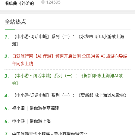
124595
全站热点
1 .
【申小游·词话申城】系列（二）：《水龙吟·听申小游歌上海
滩》
2 .
自驾旅行网【AI 伴游】频道开启公测 全国34省 AI 旅游向导端
午同步上线
3 .
【申小游 ▪ 词话申城】系列（一）：《贺新郎·咏上海滩AI歌
会》
4 .
【申小游·词话申城】系列（一）：《贺新郎·咏上海滩AI歌会》
5 .
福小闽 | 带你游美丽福建
6 .
申小游 | 带你游上海
7 .
中国旅游查询小程序 ▪ 冀小燕带你游河北