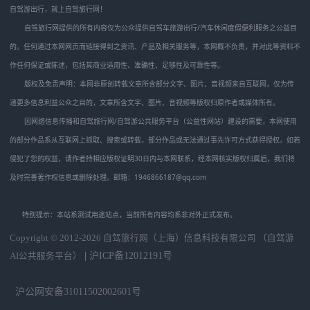
自驾游出行，就上自驾旅行网！
自驾旅行网提供的所有内容仅为公众提供自驾车旅游出行/汽车休闲度假便利服务之公益目
的。任何通过本网网页而链接得到之资讯、产品及相关服务等，本网概不负责，并对此等资料不
作任何保证或陈述，包括其商业适用性、准确性、足够性及可靠性等。
版权及免责声明：本网非原创转载文章所含部分文字、图片、音视频来自互联网，仅为传
递更多信息利益公众之目的，文章所含文字、图片、音视频等版权归原作者或媒体所有。
因网络信息传播和自驾旅行网/自驾游公共服务平台（公益性网站）建设的需要，本网使用
的部分作品系从互联网上抓取、搜索或转载，部分作品或无法通过事先许可方式获得授权。如若
侵犯了您的权益，请作者持相应版权证明30日内与本网联系，经本网核实版权归属后，我们将
及时完善著作权信息或删除处理。邮箱：1946866187@qq.com
特别提示：本站系测试用途站点，当前所有内容均系非对外正式发布。
Copyright © 2012-2026
自驾旅行网（上海）信息科技有限公司 （自驾游
|
沪ICP备12012191号
AI公共服务平台）
沪公网安备31011502002601号